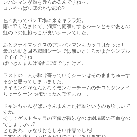
ンパンマンが頬を赤らめるんですね～。
コレやっぱりほのかな恋心?
色々あってパン工場に来るキララ姫。
雨に降り込まれて、洞窟で雨宿りするシーンとそのあとの
虹の下の姫抱っこが良いシーンでした。
あとクライマックスのアンパンマンもカッコ良かった!!
最近の動き回る戦闘シーンでは無いところがまたシンプル
でイイですね。
ばいきんまんは冷酷非道でしたけど。
ラストの二人が駆け寄っていくシーンはそのままちゅーす
るかと思ってしまいました。
タイミングがなんとなくモンキーチームのチロとジンメイ
ちゅーシーンっぽかったんですよね…。
ドキンちゃんがばいきんまんと別行動というのも珍しいで
すね。
そしてゲストキャラの声優が微妙なのは劇場版の宿命なの
でしょうか…?
ともあれ、かなりおもしろい作品でした!!
さすが名作といわれるだけのことはありますね。